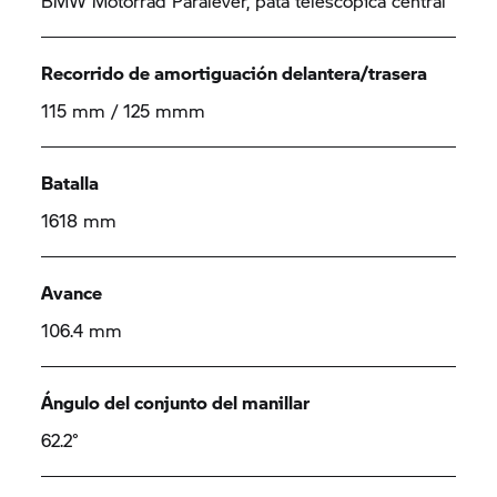
BMW Motorrad Paralever, pata telescópica central
Recorrido de amortiguación delantera/trasera
115 mm / 125 mmm
Batalla
1618 mm
Avance
106.4 mm
Ángulo del conjunto del manillar
62.2°