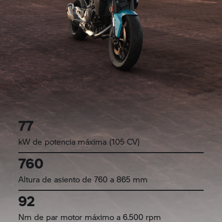
77
kW de potencia máxima (105 CV)
760
Altura de asiento de 760 a 865 mm
92
Nm de par motor máximo a 6.500 rpm