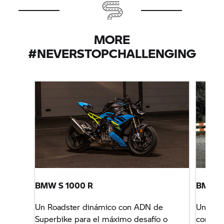
MORE
#NEVERSTOPCHALLENGING
BMW
S 1000 R
BMW
R
Un Roadster dinámico con ADN de
Una con
Superbike para el máximo desafío o
con un 