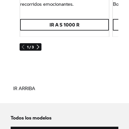
recorridos emocionantes.
Boxer 
IR A
S 1000 R
1 / 3
IR ARRIBA
Todos los modelos