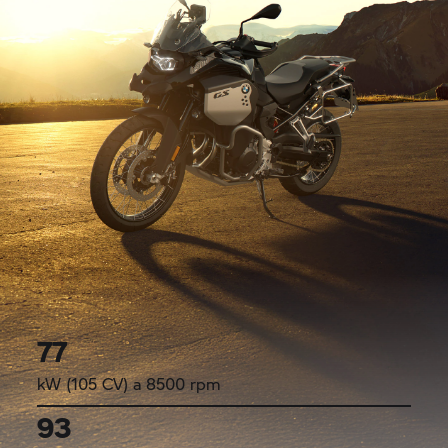
77
kW (105 CV) a 8500 rpm
93