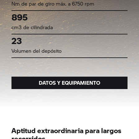
Nm de par de giro máx. a 6750 rpm
895
cm3 de cilindrada
23
Volumen del depósito
DATOS Y EQUIPAMIENTO
Aptitud extraordinaria para largos
recorridos