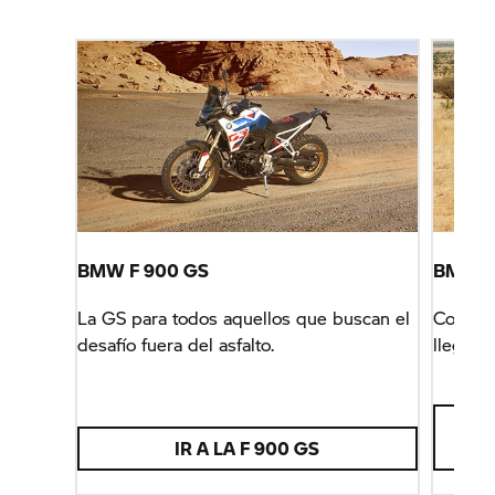
BMW F 900 GS
BMW
R
La GS para todos aquellos que buscan el
Con la 
desafío fuera del asfalto.
llegarás
IR A LA F 900 GS