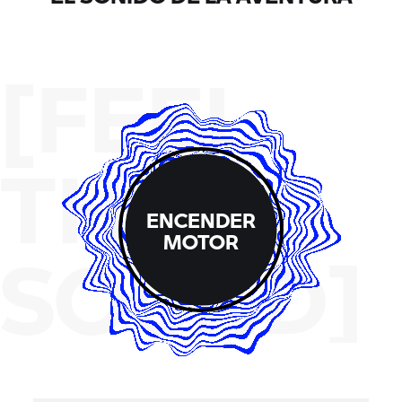
[FEEL
THE
ENCENDER
MOTOR
SOUND]