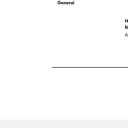
General
H
M
A