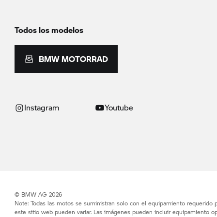
Todos los modelos
BMW MOTORRAD
Instagram
Youtube
© BMW AG 2026
Note: Todas las motos se suministran solo con el equipamiento requerido po
este sitio web pueden variar. Las imágenes pueden incluir equipamiento op