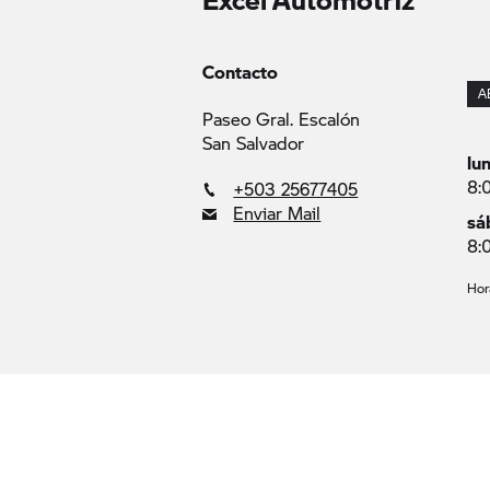
Contacto
A
Paseo Gral. Escalón
San Salvador
lu
8:
+503 25677405
Enviar Mail
sá
8:
Hor