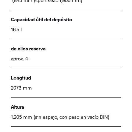
1,845 mm (sport seat: 1,905 mm)
Capacidad útil del depósito
16.5 l
de ellos reserva
aprox. 4 l
Longitud
2073 mm
Altura
1.205 mm (sin espejo, con peso en vacío DIN)