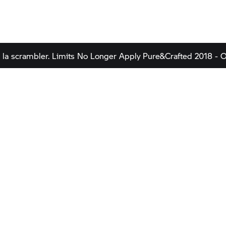
 la scrambler.
Limits No Longer Apply
Pure&Crafted 2018 - O