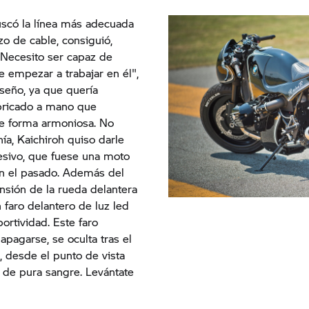
scó la línea más adecuada
zo de cable, consiguió,
 "Necesito ser capaz de
e empezar a trabajar en él",
iseño, ya que quería
bricado a mano que
e forma armoniosa. No
ía, Kaichiroh quiso darle
esivo, que fuese una moto
con el pasado. Además del
nsión de la rueda delantera
 faro delantero de luz led
rtividad. Este faro
 apagarse, se oculta tras el
, desde el punto de vista
o de pura sangre. Levántate