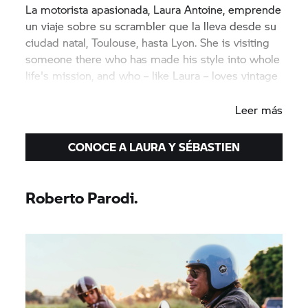
La motorista apasionada, Laura Antoine, emprende
un viaje sobre su scrambler que la lleva desde su
ciudad natal, Toulouse, hasta Lyon. She is visiting
someone there who has made his style into whole
life's mission, and who – like Laura – loves vintage
and motorcycles: Sébastien Chirpaz
Leer más
CONOCE A LAURA Y SÉBASTIEN
Roberto Parodi.