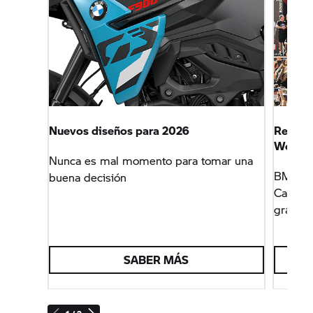
Nuevos diseños para 2026
Revalid
World
Nunca es mal momento para tomar una
BMW Mot
buena decisión
Campeo
gracias
SABER MÁS