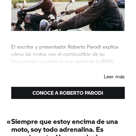
El escritor y presentador Roberto Parodi explica
cómo las motos son el combustible de su
imaginación y cuenta lo que opina de la BMW
R nineT
Scrambler.
Leer más
CONOCE A ROBERTO PARODI
«
Siempre que estoy encima de una
moto, soy todo adrenalina. Es