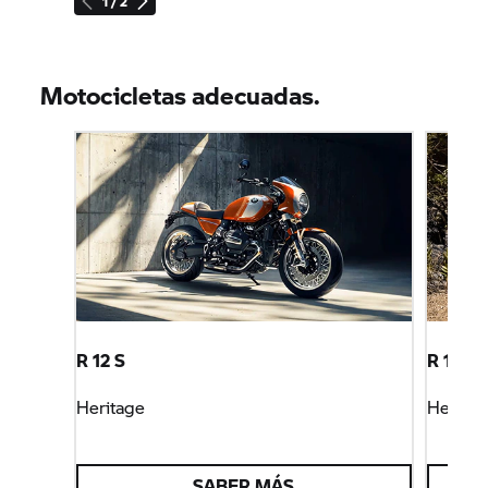
1 / 2
Motocicletas adecuadas.
R 12 S
R 12 G/
Heritage
Heritag
SABER MÁS