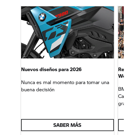
Nuevos diseños para 2026
Revalid
World
Nunca es mal momento para tomar una
BMW Mot
buena decisión
Campeo
gracias
SABER MÁS