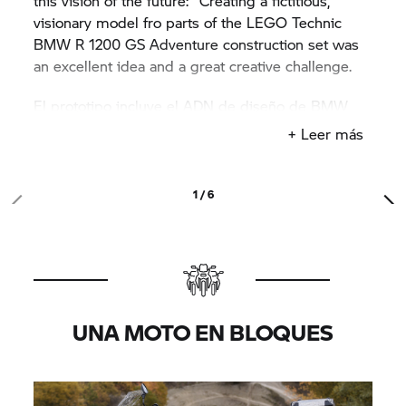
this vision of the future: "Creating a fictitious,
visionary model fro parts of the LEGO Technic
BMW
R 1200 GS
Adventure construction set was
an excellent idea and a great creative challenge.
El prototipo incluye el ADN de diseño de BMW
Motorrad, con elementos típicos como el motor
+ Leer más
bóxer y la característica silueta GS, al mismo
tiempo que se ve influenciado por el lenguaje de
diseño de LEGO Technic.» Ve a todas partes y
1 / 6
dale forma al futuro. Parece que LEGO Technic y
BMW Motorrad son hermanos espirituales.
UNA MOTO EN BLOQUES