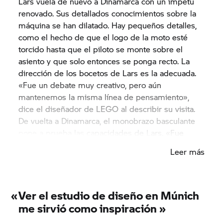
Lars vuela de nuevo a Dinamarca con un ímpetu
renovado. Sus detallados conocimientos sobre la
máquina se han dilatado. Hay pequeños detalles,
como el hecho de que el logo de la moto esté
torcido hasta que el piloto se monte sobre el
asiento y que solo entonces se ponga recto. La
dirección de los bocetos de Lars es la adecuada.
«Fue un debate muy creativo, pero aún
mantenemos la misma línea de pensamiento»,
dice el diseñador de LEGO al describir su visita.
De vuelta a Dinamarca, el monobrazo basculante
pone a prueba las capacidades de Lars. «Fue
difícil hacerlo estable porque solo es plástico. Sin
Leer más
embargo, el danés ha conseguido crear las piezas
más importantes con bloques ya existentes. Ni un
solo elemento de LEGO ha tenido que construirse
especialmente para este modelo GS. «No tuve
«
Ver el estudio de diseño en Múnich
que ceder en ningún momento», nos dice Lars
me sirvió como inspiración »
acerca de las tareas más difíciles durante la