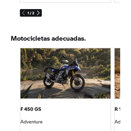
1 / 2
Motocicletas adecuadas.
F 450 GS
R 1300
Adventure
Advent