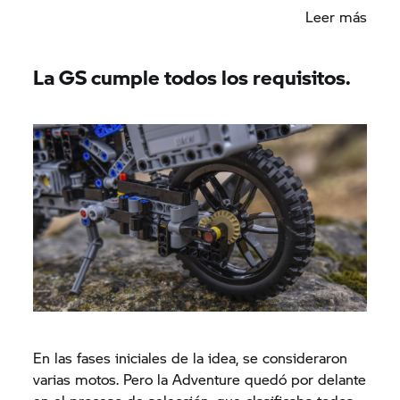
incorporar el MINI Cooper en la gama LEGO
Leer más
Creator. Estos entusiastas de la artesanía técnica
ya habían diseñado motos. Pero solo habían sido
modelos virtuales hasta la fecha. Ahora será una
La GS cumple todos los requisitos.
moto real la que estará «posando como modelo».
En las fases iniciales de la idea, se consideraron
varias motos. Pero la Adventure quedó por delante