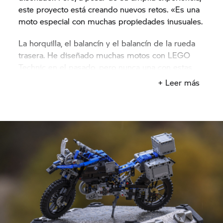
este proyecto está creando nuevos retos. «Es una
moto especial con muchas propiedades inusuales.
La horquilla, el balancín y el balancín de la rueda
trasera. He diseñado muchas motos con LEGO
Technic en el pasado, pero nunca una con estas
características tan particulares», nos cuenta Lars.
+ Leer más
Este desafío alienta su ambición, por lo que vuelve
de inmediato al trabajo.