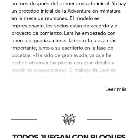
un mes después del primer contacto inicial. Ya hay
un prototipo inicial de la Adventure en miniatura
en la mesa de reuniones. El modelo es
impresionante, los socios están de acuerdo y el
proyecto da comienzo. Lars ha empezado con
buen pie, gracias a tener la moto, la pieza más
importante, junto a su escritorio en la fase de
bocetaje. «Ha sido de gran ayuda, ya que he
podido observar las piezas con gran detalle y
medir las proporciones.» El trabajo de Lars es
similar al de un traductor. Escucha a la máquina
original, registra las palabras pronunciadas por la
Leer más
moto de metal, medita sobre ellas y las traduce al
lenguaje de LEGO Technic. Y así es como le ha
dado vida a varios modelos, que ahora están de
camino a Múnich.
TODOS JUEGAN CON BLOQUES