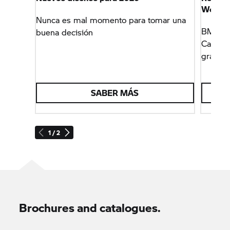
World
Nunca es mal momento para tomar una
BMW Mot
buena decisión
Campeo
gracias
SABER MÁS
1 / 2
Brochures and catalogues.