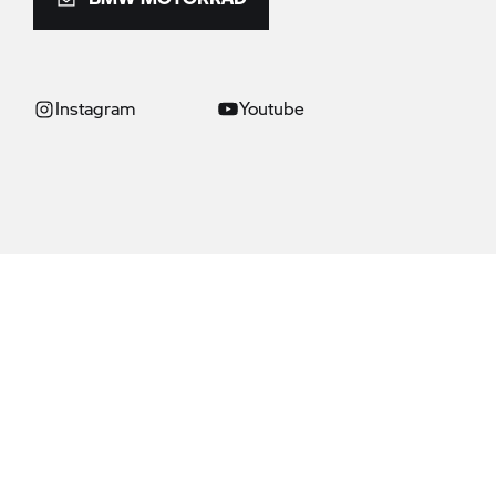
Instagram
Youtube
© BMW AG 2026
Note: Todas las motos se suministran solo con el equipamiento requerido po
este sitio web pueden variar. Las imágenes pueden incluir equipamiento op