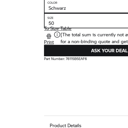
COLOR
SIZE
To Size Table
[The total sum is currently not a
for a non-binding quote and get
Print
ASK YOUR DEAL
Part Number:
76115B5EAF6
Product Details