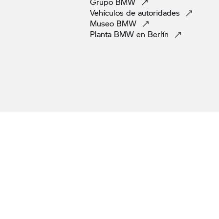
Grupo
BMW
Vehículos de
autoridades
Museo
BMW
Planta BMW en
Berlín
r la ley (p. ej., reflectores según la norma Euro 4). Las motos que se muestran 
cional.