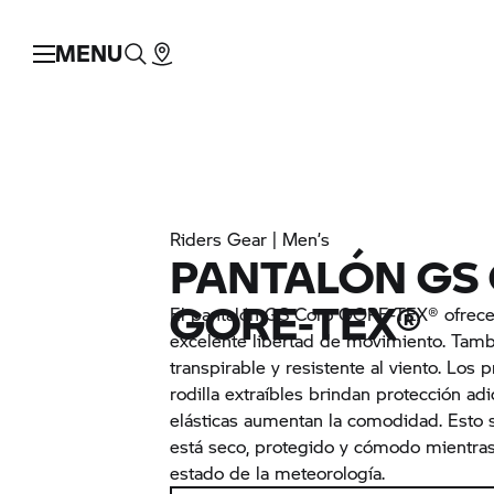
MENU
Riders Gear | Men’s
PANTALÓN GS
GORE-TEX®
El pantalón GS Coro GORE-TEX® ofrece
excelente libertad de movimiento. Tam
transpirable y resistente al viento. Los 
rodilla extraíbles brindan protección adi
elásticas aumentan la comodidad. Esto s
está seco, protegido y cómodo mientras 
estado de la meteorología.