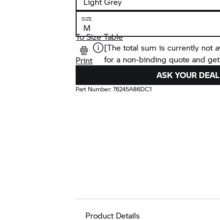
SIZE
To Size Table
[The total sum is currently not a
for a non-binding quote and get
Print
ASK YOUR DEAL
Part Number:
76245A86DC1
Product Details