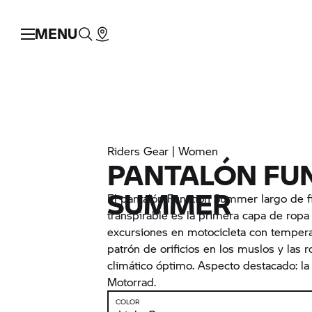
MENU
Riders Gear | Women
PANTALÓN FU
SUMMER
El pantalón Function Summer largo de fi
transpirable es la primera capa de ropa 
excursiones en motocicleta con temperat
patrón de orificios en los muslos y las r
climático óptimo. Aspecto destacado: l
Motorrad.
COLOR