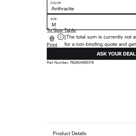
COLOR
SIZE
To Size Table
[The total sum is currently not a
for a non-binding quote and get
Print
ASK YOUR DEAL
Part Number:
76245A86DF6
Product Details