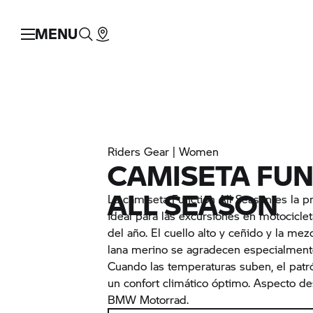
MENU
Riders Gear | Women
CAMISETA FU
ALL SEASON
La camiseta Function All Season es la 
ideal para las excursiones en motocicle
del año. El cuello alto y ceñido y la me
lana merino se agradecen especialmente 
Cuando las temperaturas suben, el patró
un confort climático óptimo. Aspecto de
BMW Motorrad.