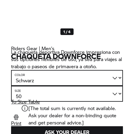
1 / 4
Riders Gear | Men’s
La chaqueta deportiva Downforce impresiona con
CHAQUETA DOWNFORCE
sus opciones flexibles de uso, ya sea para viajes al
trabajo o paseos de primavera a otoño.
COLOR
SIZE
To Size Table
[The total sum is currently not available.
Ask your dealer for a non-binding quote
and get personal advice.]
Print
ASK YOUR DEALER