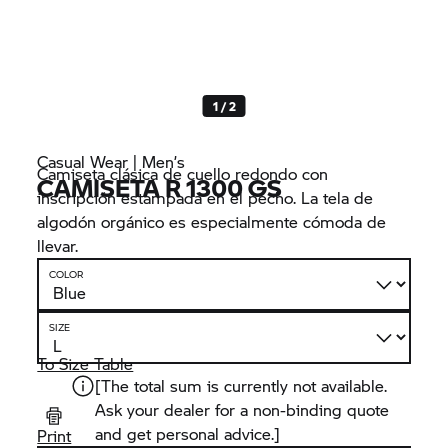
1 / 2
Casual Wear | Men’s
Camiseta clásica de cuello redondo con
CAMISETA R 1300 GS
inscripción estampada en el pecho. La tela de
algodón orgánico es especialmente cómoda de
llevar.
COLOR
SIZE
To Size Table
[The total sum is currently not available.
Ask your dealer for a non-binding quote
and get personal advice.]
Print