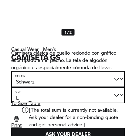
1 / 2
Casual Wear | Men’s
Camiseta clásica de cuello redondo con gráfico
CAMISETA GS
estampado en el pecho. La tela de algodón
orgánico es especialmente cómoda de llevar.
COLOR
SIZE
To Size Table
[The total sum is currently not available.
Ask your dealer for a non-binding quote
and get personal advice.]
Print
ASK YOUR DEALER