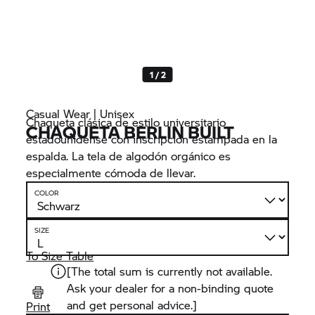
1 / 2
Casual Wear | Unisex
Chaqueta clásica de estilo universitario
CHAQUETA BERLIN BUILT
estadounidense con inscripción estampada en la
espalda. La tela de algodón orgánico es
especialmente cómoda de llevar.
COLOR
SIZE
To Size Table
[The total sum is currently not available.
Ask your dealer for a non-binding quote
and get personal advice.]
Print