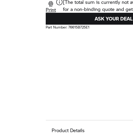
[The total sum is currently not a
for a non-binding quote and get
Print
ASK YOUR DEAL
Part Number:
76615B725E1
Product Details