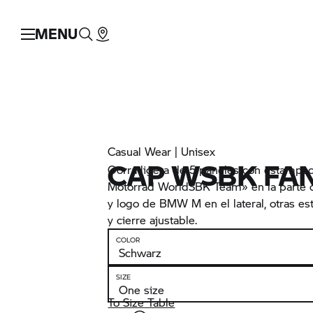
MENU
Casual Wear | Unisex
CAP WSBK FAN
Gorra ligera de 5 paneles con estam
Motorrad WorldSBK Team» en la parte 
y logo de BMW M en el lateral, otras es
y cierre ajustable.
COLOR
SIZE
To Size Table