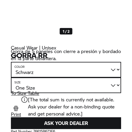
1 / 2
Casual Wear | Unisex
Gorra de 5 paneles con cierre a presión y bordado
GORRA RR
en la parte delantera.
COLOR
SIZE
To Size Table
[The total sum is currently not available.
Ask your dealer for a non-binding quote
and get personal advice.]
Print
ASK YOUR DEALER
Part Number:
76615B673E6