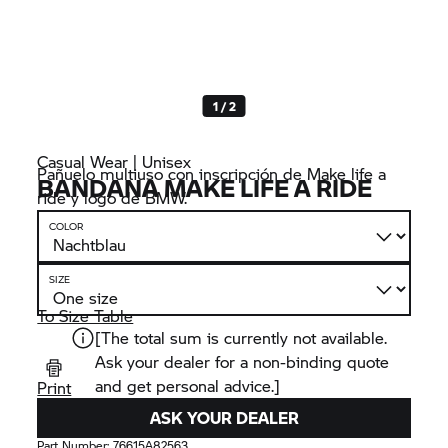
1 / 2
Casual Wear | Unisex
Pañuelo multiuso con inscripción de Make life a
BANDANA MAKE LIFE A RIDE
ride y logo de BMW.
COLOR
SIZE
To Size Table
[The total sum is currently not available.
Ask your dealer for a non-binding quote
and get personal advice.]
Print
ASK YOUR DEALER
Part Number:
76615A82563