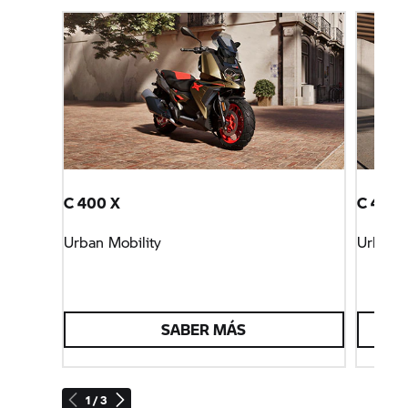
C 400 X
C 400 
Urban Mobility
Urban M
SABER MÁS
1 / 3