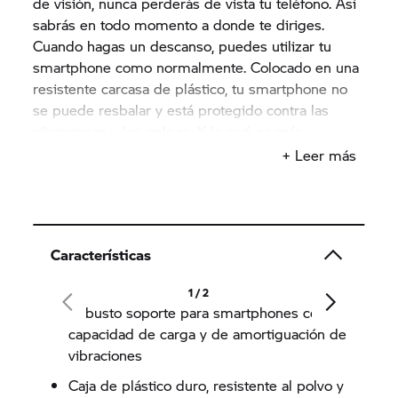
de visión, nunca perderás de vista tu teléfono. Así
sabrás en todo momento a donde te diriges.
Cuando hagas un descanso, puedes utilizar tu
smartphone como normalmente. Colocado en una
resistente carcasa de plástico, tu smartphone no
se puede resbalar y está protegido contra las
vibraciones y los golpes. Y lo qué es más
importante, la lluvia no puede mojarlo. No tienes
+ Leer más
que preocuparte por que se acabe la batería pues
tu teléfono se carga mientras conduces, mediante
el cable o de forma inalámbrica. De este modo
puede contar con toda la libertad del mundo.
Características
Después de todo, la libertad y la diversión van
siempre de la mano.
1 / 2
Robusto soporte para smartphones con
El soporte para smartphone se engancha
capacidad de carga y de amortiguación de
fácilmente mediante el soporte para el sistema de
vibraciones
navegación de BMW Motorrad; un accesorio BMW
Motorrad original, no incluido.
Caja de plástico duro, resistente al polvo y