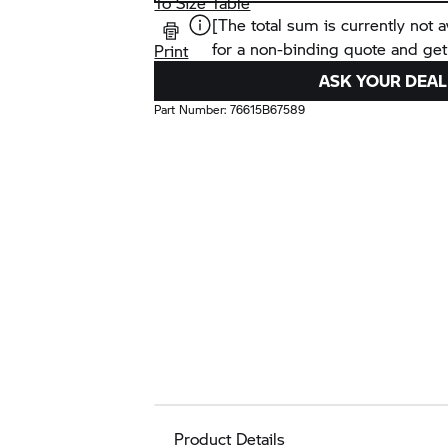
To Size Table
[The total sum is currently not a
for a non-binding quote and get
Print
ASK YOUR DEAL
Part Number:
76615B67589
Product Details