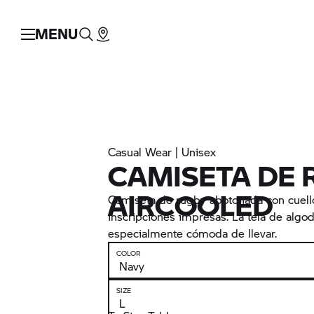
MENU
Casual Wear | Unisex
CAMISETA DE
AIRCOOLED
Camiseta de rugby abotonada con cuell
inscripciones impresas. La tela de algo
especialmente cómoda de llevar.
COLOR
SIZE