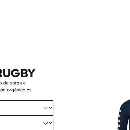
 RUGBY
o de sarga e
dón orgánico es