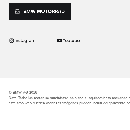
BMW MOTORRAD
Instagram
Youtube
© BMW AG 2026
Note: Todas las motos se suministran solo con el equipamiento requerido po
este sitio web pueden variar. Las imágenes pueden incluir equipamiento op