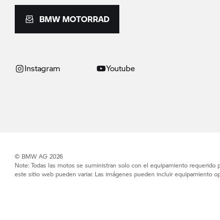
BMW MOTORRAD
Instagram
Youtube
© BMW AG 2026
Note: Todas las motos se suministran solo con el equipamiento requerido po
este sitio web pueden variar. Las imágenes pueden incluir equipamiento op