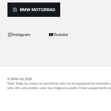
BMW MOTORRAD
Instagram
Youtube
© BMW AG 2026
Note: Todas las motos se suministran solo con el equipamiento requerido po
este sitio web pueden variar. Las imágenes pueden incluir equipamiento op